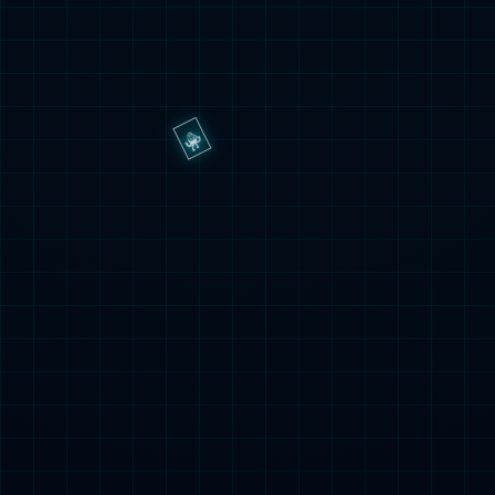
04
召开第一次全体会议 推选刘宁为河
南代表团团长 王凯张巍李亚为副团
2026
03
长
/
市委常委扩大会议暨市委党的建设工
02
作领导小组会议召开
2026
03
/
刘宁主持召开省委常委会会议、省委
28
常委扩大会议暨省委党的建设工作领
导小组会议 认认真真、扎扎实实开
2026
02