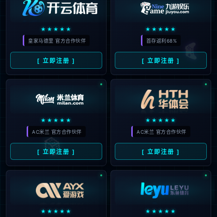
招采信息
中共中央政治局召开会议 分析研究
07
当前经济形势和经济工作 中共中央
总书记习近平主持会议
2026
05
/
河南：到2030年，新型储能力争装
07
机规模达到23GW
2026
04
/