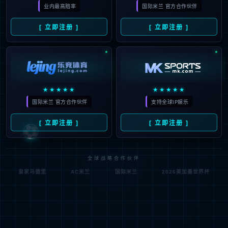
守护美丽家园！生态环境法典草案6
31
大看点扫描（新华社）
2026
03
/
全省国资国企工作会议召开 刘宁作
26
出批示 王凯出席并讲话
2026
03
/
十四届全国人大四次会议河南代表团