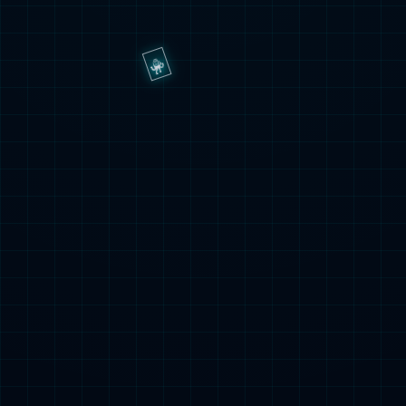
询比采购
购项目采购公告
郑州(西部)环保能源配套工程炉渣处置
2026-06-01
竞价采购
及资源化利用项目厂区配套工程水稳及
郑州正兴环保能源有限公司 2026年度
2026-05-26
竞价采购
混凝土等材料采购（二次） 采购公告
厂区内分体空调日常维修维护采购项目
郑州正兴环保能源有限公司垃圾吊技术
2026-05-25
竞价采购
（二次）采购公告
改造用航空插头采购项目采购公告
郑州东兴环保能源有限公司2026年4月
2026-05-19
询比采购
热控专业 备品配件中标结果公告
郑州市储气设施提升项目（轩辕储配
2026-05-27
竞价采购
站）精装修及智能化工程所需材料采购
​​​​​​​郑州（西部）环保能源工程活动中心器
2026-05-27
竞价采购
公告
材采购（二次）
郑州正兴环保能源有限公司 2#垃圾吊
2026-05-25
竞价采购
小车轨道及车轮更换维修服务采购项目
新郑市储气设施提升项目（轩辕储配
2026-05-26
询比采购
采购公告
站）窗帘采购公告
郑州市东部餐厨垃圾处理工程视频监控
2026-05-14
竞价采购
专业分包工程 中标结果公告
2026年生态环境润滑油、润滑脂采购
2026-05-25
竞价采购
项目采购公告
郑州星空体育网环境科技有限公司餐厨
2026-05-25